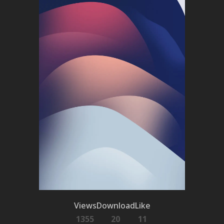
Views
Download
Like
1355
20
11