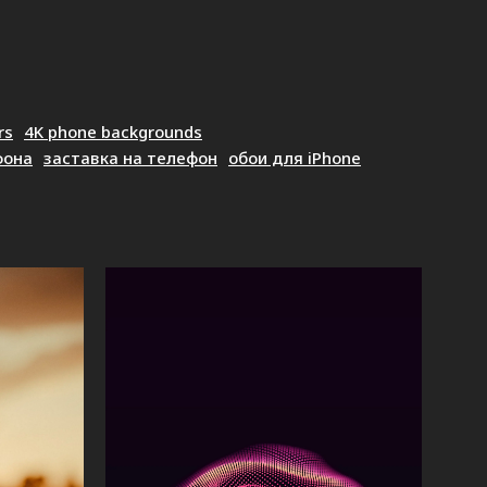
rs
4K phone backgrounds
фона
заставка на телефон
обои для iPhone