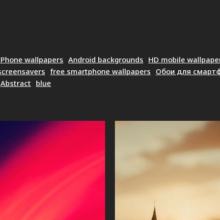
iPhone wallpapers
Android backgrounds
HD mobile wallpape
screensavers
free smartphone wallpapers
Обои для смарт
Abstract
blue