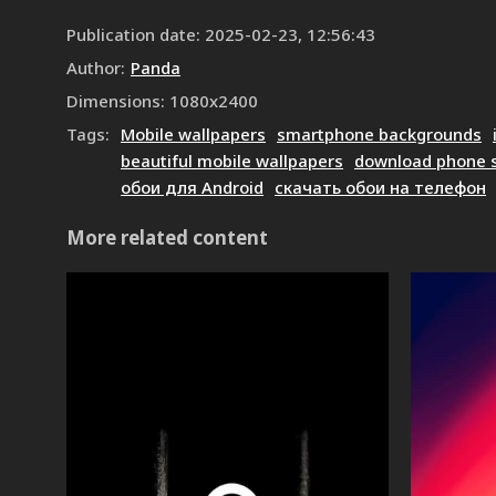
Publication date
:
2025-02-23, 12:56:43
Author
:
Panda
Dimensions
:
1080
x
2400
Tags
:
Mobile wallpapers
smartphone backgrounds
beautiful mobile wallpapers
download phone 
обои для Android
скачать обои на телефон
More related content