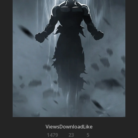
Views
Download
Like
1479
23
5