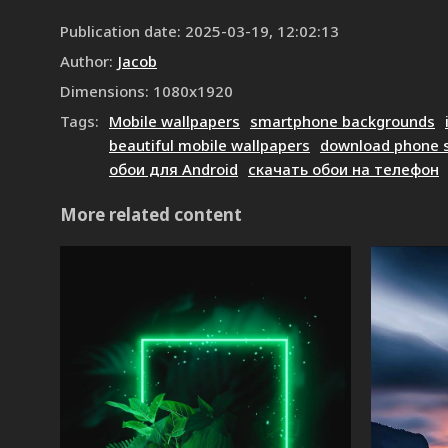
Publication date
:
2025-03-19, 12:02:13
Author
:
Jacob
Dimensions
:
1080
x
1920
Tags
:
Mobile wallpapers
smartphone backgrounds
beautiful mobile wallpapers
download phone 
обои для Android
скачать обои на телефон
More related content