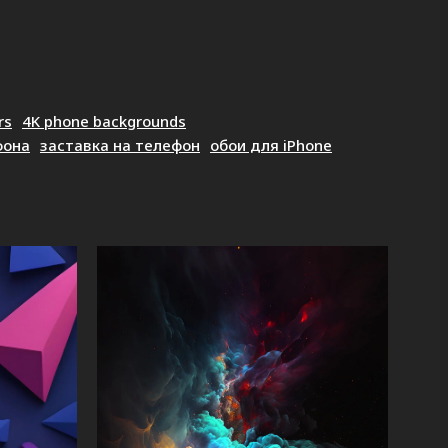
rs
4K phone backgrounds
фона
заставка на телефон
обои для iPhone