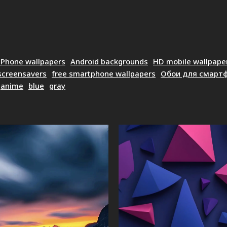
iPhone wallpapers
Android backgrounds
HD mobile wallpape
screensavers
free smartphone wallpapers
Обои для смарт
anime
blue
gray